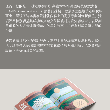
值得一提的是，《旅讀農村 II》榮獲2024年美國繆思創意大獎
（MUSE Creative Awards）銀獎的殊榮，從眾多國際競爭者中脫穎
而出，展現了這本書在設計及內容上的高度專業與創新價值。獎
項評審特別讚揚其成功將旅遊文學與農村建設知識結合，以深刻
且優雅的方式傳遞臺灣農村的美好故事，拉近農村與公眾之間的
距離。
透過延續且深化的設計理念，期望本書能繼續連結農村與大眾生
活，讓更多人認識臺灣農村的文化價值與永續創新，也為農村建
設留下美好而珍貴的記錄。