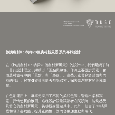
旅讀農
村Ⅱ
：徜徉20個農村新風景 系列專輯
設計​​​
在《旅讀農村 II：徜徉20個農村新風景》的設計中，我們延續了前
一冊的設計理念，繼續以「圓點與線條」作為主要設計元素，象
徵農村旅程中的「景點」與「路線」。這些元素貫穿於封面與內
頁的設計，旨在引導讀者隨著視覺線索，探索臺灣農村的美麗風
景。
在色彩運用上，每單元採用了不同的柔和色調，營造出柔和寫
意、抒情悠長的氛圍。這種設計語彙讓讀者在閱讀時，能夠感受
到舒心的農村新風景，彷彿親身漫遊其中。此外，結合了QR碼掃
描和電子書功能，提升互動性，讓內容更加生動與現代。