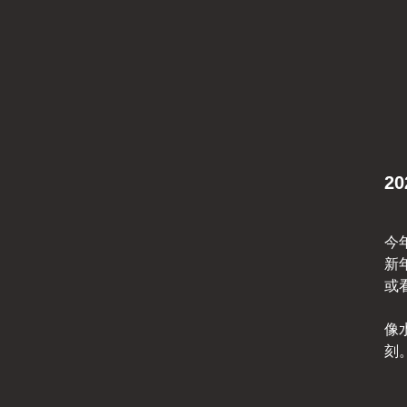
2
今
新
或
像
刻