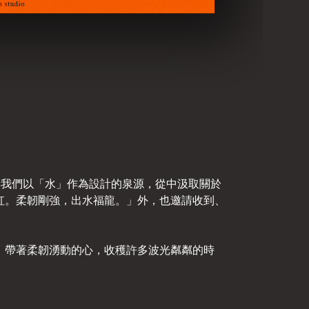
學。我們以「水」作為設計的泉源，從中汲取關於
虹。柔韌剛強，出水福龍。」外，也邀請收到、
，帶著柔韌湧動的心，收穫許多波光粼粼的時